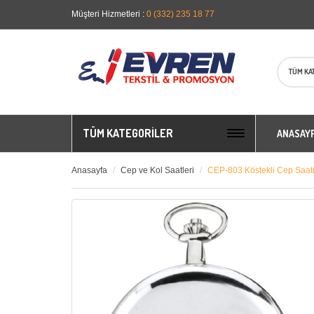
Müşteri Hizmetleri :
0 (332) 235 18 77
TÜM KA
TÜM KATEGORILER
ANASAY
Anasayfa
Cep ve Kol Saatleri
CEP-803 Köstekli Cep Saat