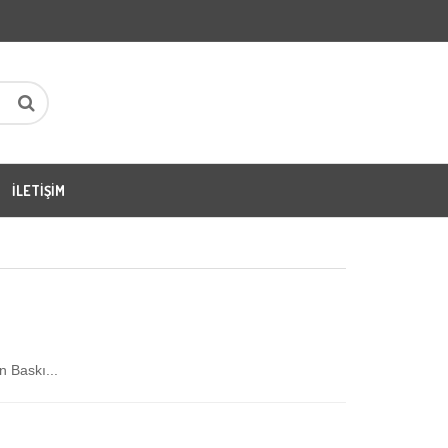
İLETIŞIM
 Baskı...