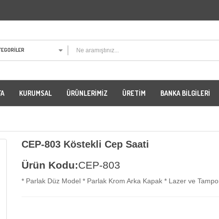
TEGORILER
FA
KURUMSAL
ÜRÜNLERIMIZ
ÜRETIM
BANKA BILGILERI
i
CEP-803 Köstekli Cep Saati
Ürün Kodu:
CEP-803
* Parlak Düz Model * Parlak Krom Arka Kapak * Lazer ve Tampon