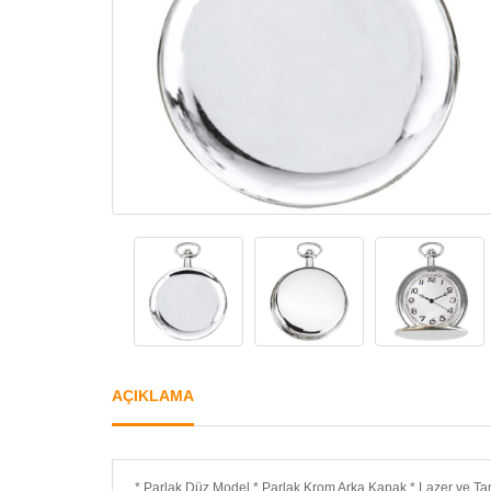
AÇIKLAMA
* Parlak Düz Model * Parlak Krom Arka Kapak * Lazer ve T