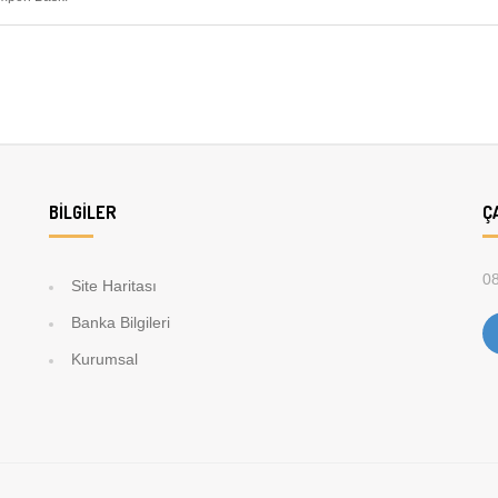
BILGILER
Ç
08
Site Haritası
Banka Bilgileri
Kurumsal