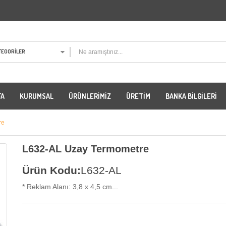
TEGORILER
FA
KURUMSAL
ÜRÜNLERIMIZ
ÜRETIM
BANKA BILGILERI
re
L632-AL Uzay Termometre
Ürün Kodu:
L632-AL
* Reklam Alanı: 3,8 x 4,5 cm...