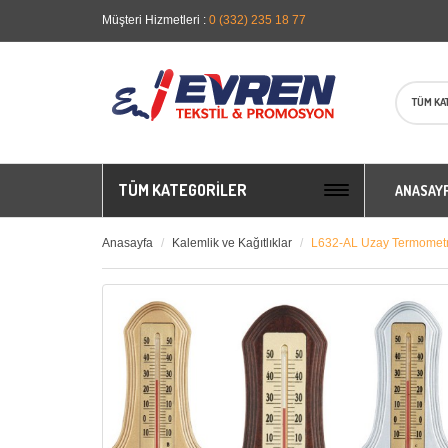
Müşteri Hizmetleri :
0 (332) 235 18 77
TÜM KA
TÜM KATEGORILER
ANASAY
Anasayfa
Kalemlik ve Kağıtlıklar
L632-AL Uzay Termomet