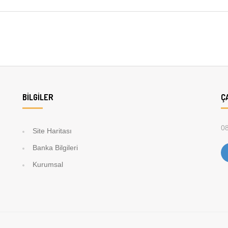
BILGILER
Ç
08
Site Haritası
Banka Bilgileri
Kurumsal