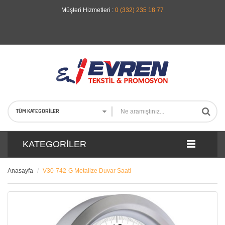
Müşteri Hizmetleri :
0 (332) 235 18 77
TÜM KATEGORILER
KATEGORILER
Anasayfa
V30-742-G Metalize Duvar Saati