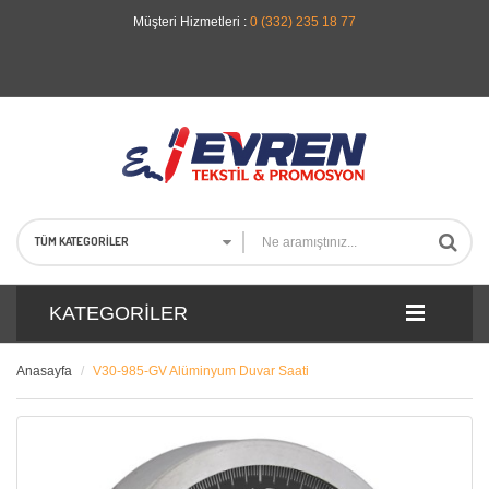
Müşteri Hizmetleri :
0 (332) 235 18 77
TÜM KATEGORILER
KATEGORILER
Anasayfa
V30-985-GV Alüminyum Duvar Saati